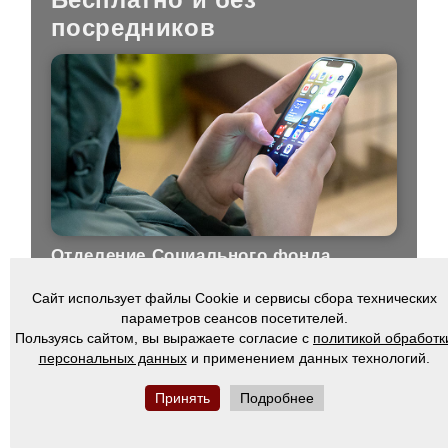
посредников
Отделение Социального фонда
России по НСО напоминает о простых
мерах предосторожности, которые
Сайт использует файлы Cookie и сервисы сбора технических
помогут избежать уловок мошенников
параметров сеансов посетителей.
Пользуясь сайтом, вы выражаете согласие с
политикой обработк
персональных данных
и применением данных технологий.
03.06.25
Автоплатёж: от ЖКХ до
Принять
Подробнее
ипотеки