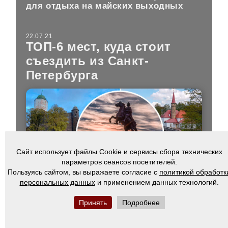
для отдыха на майских выходных
22.07.21
ТОП-6 мест, куда стоит
съездить из Санкт-
Петербурга
Сайт использует файлы Cookie и сервисы сбора технических
параметров сеансов посетителей.
Пользуясь сайтом, вы выражаете согласие с
политикой обработк
персональных данных
и применением данных технологий.
Если вы приехали в Санкт-Петербург
не в первый раз и хотите побывать в
Принять
Подробнее
окрестностях, наш рейтинг вам в этом
поможет