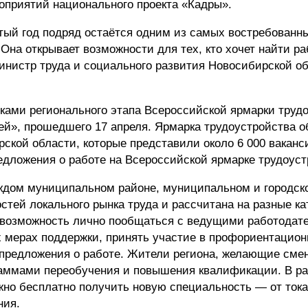
роприятий национального проекта «Кадры».
тый год подряд остаётся одним из самых востребованн
Она открывает возможности для тех, кто хочет найти ра
нистр труда и социального развития Новосибирской о
ками регионального этапа Всероссийской ярмарки труд
ей», прошедшего 17 апреля. Ярмарка трудоустройства 
ской области, которые представили около 6 000 ваканс
едложения о работе на Всероссийской ярмарке трудоуст
ждом муниципальном районе, муниципальном и городско
стей локального рынка труда и рассчитана на разные ка
 возможность лично пообщаться с ведущими работодат
х мерах поддержки, принять участие в профориентацио
ь предложения о работе. Жители региона, желающие сме
раммами переобучения и повышения квалификации. В р
жно бесплатно получить новую специальность — от тока
ния.