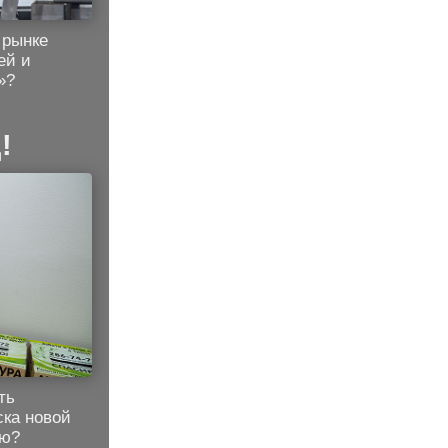
 рынке
ей и
»?
!
ть
ска новой
ью?