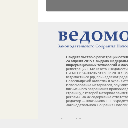
Свидетельство о регистрации сетев
24 апреля 2015 г. выдано Федераль
информационных технологий и мас
регистрации СМИ газета «Ведомости
ПИ № ТУ 54-00296 от 09.12.2010 г. В
ведомостинсо.рф, принадлежат реда
Новосибирской области» и охраняютс
Использование материалов, опублико
письменного разрешения правооблад
страницу, с которой материал заимст
рекламы. За их содержание ответств
редактор — Квасникова Е. Г.
Учредит
Законодательного Собрания Новосиби
О газете
Рекламодателям и подписчи