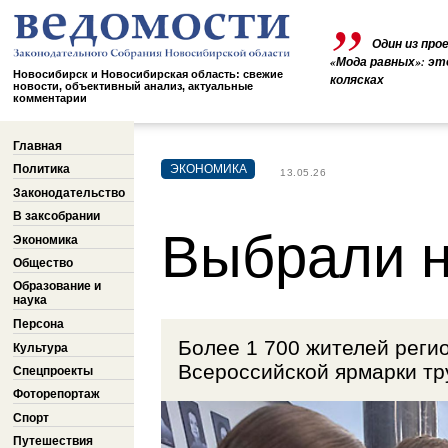
Один из про
«Мода равных»: эт
Новосибирск и Новосибирская область: свежие
колясках
новости, объективный анализ, актуальные
комментарии
Главная
Политика
ЭКОНОМИКА
13.05.26
Законодательство
В заксобрании
Выбрали н
Экономика
Общество
Образование и
наука
Персона
Более 1 700 жителей реги
Культура
Всероссийской ярмарки тр
Спецпроекты
Фоторепортаж
Спорт
Путешествия