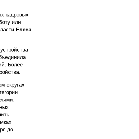
ых кадровых
боту или
бласти
Елена
оустройства
объединила
ий. Более
ройства.
м округах
тегории
елями,
нных
нить
амках
ря до