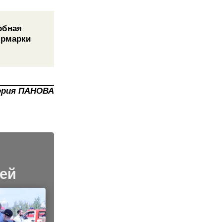
обная
ярмарки
ерия ПАНОВА
ей