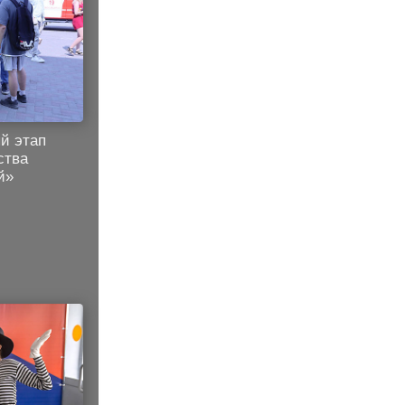
й этап
ства
й»