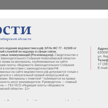
ого издания ведомостинсо.рф ЭЛ № ФС 77 - 61509 от
Адрес
ной службой по надзору в сфере связи,
630099
совых коммуникаций (Роскомнадзор).
Свидетельство о
ул. Ки
 Законодательного Собрания Новосибирской области»
Телеф
се права на материалы, опубликованные на сайте
+7 (38
кции газеты «Ведомости Законодательного Собрания
E-mai
я в соответствии с законодательством РФ.
ванных на сайте ведомостинсо.рф допускается только с
ателя и с обязательной прямой гиперссылкой на
вован. Материалы с пометкой * публикуются на правах
енность несут рекламодатели. Руководитель — главный
ель — ГБУ НСО «Редакция газеты «Ведомости
рской области». 12+.
кам
Реклама на сайте
Издательские услуги
Авторы