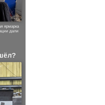
ая ярмарка
дации дали
ошёл?