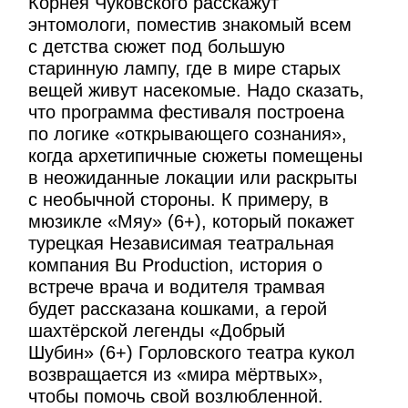
Корнея Чуковского расскажут
энтомологи, поместив знакомый всем
с детства сюжет под большую
старинную лампу, где в мире старых
вещей живут насекомые. Надо сказать,
что программа фестиваля построена
по логике «открывающего сознания»,
когда архетипичные сюжеты помещены
в неожиданные локации или раскрыты
с необычной стороны. К примеру, в
мюзикле «Мяу» (6+), который покажет
турецкая Независимая театральная
компания Bu Production, история о
встрече врача и водителя трамвая
будет рассказана кошками, а герой
шахтёрской легенды «Добрый
Шубин» (6+) Горловского театра кукол
возвращается из «мира мёртвых»,
чтобы помочь свой возлюбленной.