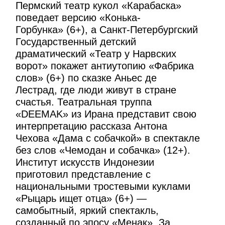
Пермский театр кукол «Карабаска»
поведает версию «Конька-
Горбунка» (6+), а Санкт-Петербургский
Государственный детский
драматический «Театр у Нарвских
ворот» покажет антиутопию «Фабрика
слов» (6+) по сказке Аньес де
Лестрад, где люди живут в стране
счастья. Театральная труппа
«DEEMAK» из Ирана представит свою
интерпретацию рассказа Антона
Чехова «Дама с собачкой» в спектакле
без слов «Чемодан и собачка» (12+).
Институт искусств Индонезии
приготовил представление с
национальными тростевыми куклами
«Рыцарь ищет отца» (6+) —
самобытный, яркий спектакль,
созданный по эпосу «Менак». За