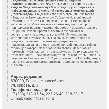
Свидетельство о регистрации сетевого издания
ведомостинсо.рф ЭЛ № ФС 77 - 61509 от 24 апреля 2015 г.
выдано Федеральной службой по надзору в сфере связи,
информационных технологий и массовых коммуникаций
(Роскомнадзор).
Свидетельство о регистрации СМИ газета
«Ведомости Законодательного Собрания Новосибирской
области» ПИ № ТУ 54-00296 от 09.12.2010 г. Все права на
материалы, опубликованные на сайте ведомостинсо.рф,
принадлежат редакции газеты «Ведомости Законодательного
Собрания Новосибирской области» и охраняются в
соответствии с законодательством РФ. Использование
материалов, опубликованных на сайте ведомостинсо.рф
допускается только с письменного разрешения
правообладателя и с обязательной прямой гиперссылкой на
страницу, с которой материал заимствован. Материалы с
пометкой * публикуются на правах рекламы. За их содержание
ответственность несут рекламодатели. Руководитель — главный
редактор — Квасникова Е. Г.
Учредитель — ГБУ НСО «Редакция
газеты «Ведомости Законодательного Собрания Новосибирской
области». 12+.
Адрес редакции:
630099, Россия, Новосибирск,
ул. Кирова, д. 3
Телефоны редакции:
+7 (383) 218-03-64, 223-26-48, 218-38-17
E-mail: vedom@zsnso.ru