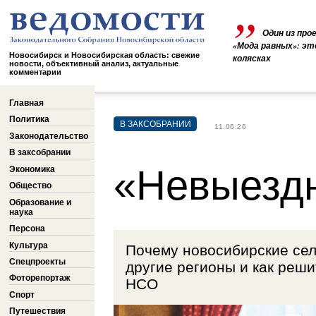
Один из про
«Мода равных»: эт
Новосибирск и Новосибирская область: свежие
колясках
новости, объективный анализ, актуальные
комментарии
Главная
Политика
В ЗАКСОБРАНИИ
11.06.26
Законодательство
В заксобрании
«Невыезд
Экономика
Общество
Образование и
наука
Персона
Культура
Почему новосибирские сел
Спецпроекты
другие регионы и как реши
Фоторепортаж
НСО
Спорт
Путешествия