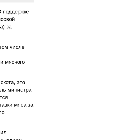
О поддержке
нсовой
а) за
 том числе
 и мясного
скота, это
ель министра
тся
тавки мяса за
по
тил
 в другие