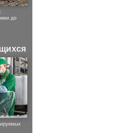
с
ржки до
ящихся
дируемых