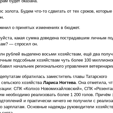
рам будет оказана.
 золота. Будем что-то сдвигать от тех сроков, которые
н.
омнил о принятых изменениях в бюджет.
луйста, какая сумма доведена пострадавшим личным п
ам? — спросил он.
млн рублей выделено восьми хозяйствам, ещё два получ
личным подсобным хозяйствам чуть более 100 миллионо
обавил начальник регионального управления ветеринари
депутатам обратилась заместитель главы Татарского
 сельского хозяйства
Лариса Ногтева
. Она отметила, чт
туации: СПК «Колхоз Новомихайловский», СПК «Розента
им необходимо реализовать более 1 200 голов. Причём 
одтоплений и практически ничего не получили с реализа
о зарплатам. Основные надежды руководители хозяйств
 скота.