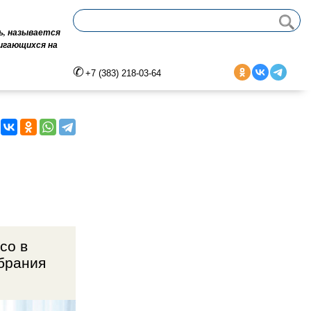
ь, называется
вигающихся на
+7 (383) 218-03-64
со в
обрания