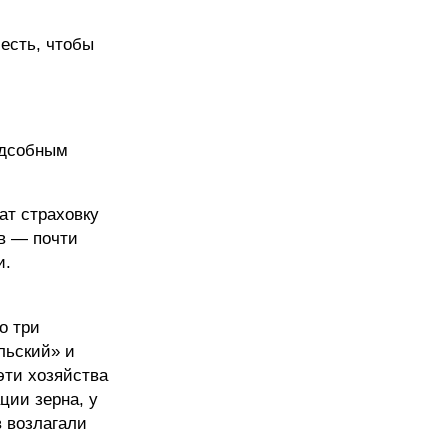
 есть, чтобы
одсобным
ат страховку
в — почти
и.
о три
льский» и
эти хозяйства
ции зерна, у
 возлагали