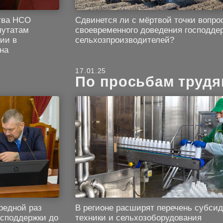
тва НСО
Сдвинется ли с мёртвой точки вопро
путатам
своевременного доведения господде
ии в
сельхозпроизводителей?
на
17.01.25
По просьбам труд
редной раз
В регионе расширят перечень субси
осподдержки до
техники и сельхозоборудования