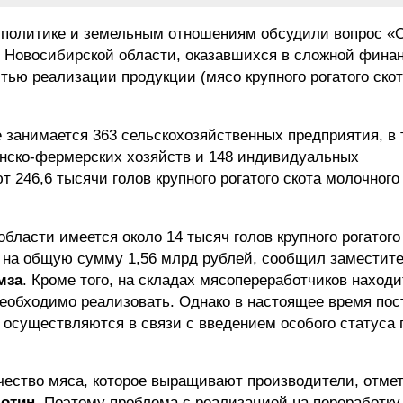
й политике и земельным отношениям обсудили вопрос «
 Новосибирской области, оказавшихся в сложной фина
тью реализации продукции (мясо крупного рогатого скот
 занимается 363 сельскохозяйственных предприятия, в
янско-фермерских хозяйств и 148 индивидуальных
246,6 тысячи голов крупного рогатого скота молочного
бласти имеется около 14 тысяч голов крупного рогатого 
нн на общую сумму 1,56 млрд рублей, сообщил заместит
мза
. Кроме того, на складах мясопереработчиков находи
необходимо реализовать. Однако в настоящее время пос
 осуществляются в связи с введением особого статуса 
ичество мяса, которое выращивают производители, отме
ботин
. Поэтому проблема с реализацией на переработку