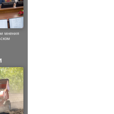
ои мнения
ьском
и