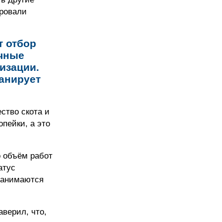
ировали
т отбор
ичные
изации.
анирует
ство скота и
опейки, а это
о объём работ
атус
 занимаются
аверил, что,