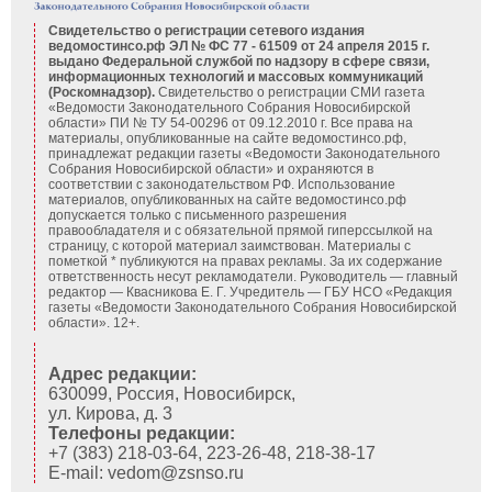
Свидетельство о регистрации сетевого издания
ведомостинсо.рф ЭЛ № ФС 77 - 61509 от 24 апреля 2015 г.
выдано Федеральной службой по надзору в сфере связи,
информационных технологий и массовых коммуникаций
(Роскомнадзор).
Свидетельство о регистрации СМИ газета
«Ведомости Законодательного Собрания Новосибирской
области» ПИ № ТУ 54-00296 от 09.12.2010 г. Все права на
материалы, опубликованные на сайте ведомостинсо.рф,
принадлежат редакции газеты «Ведомости Законодательного
Собрания Новосибирской области» и охраняются в
соответствии с законодательством РФ. Использование
материалов, опубликованных на сайте ведомостинсо.рф
допускается только с письменного разрешения
правообладателя и с обязательной прямой гиперссылкой на
страницу, с которой материал заимствован. Материалы с
пометкой * публикуются на правах рекламы. За их содержание
ответственность несут рекламодатели. Руководитель — главный
редактор — Квасникова Е. Г.
Учредитель — ГБУ НСО «Редакция
газеты «Ведомости Законодательного Собрания Новосибирской
области». 12+.
Адрес редакции:
630099, Россия, Новосибирск,
ул. Кирова, д. 3
Телефоны редакции:
+7 (383) 218-03-64, 223-26-48, 218-38-17
E-mail: vedom@zsnso.ru