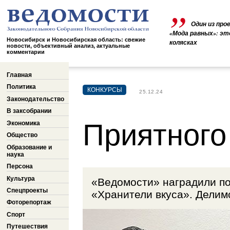
Один из про
«Мода равных»: эт
Новосибирск и Новосибирская область: свежие
колясках
новости, объективный анализ, актуальные
комментарии
Главная
Политика
КОНКУРСЫ
25.12.24
Законодательство
В заксобрании
Приятного
Экономика
Общество
Образование и
наука
Персона
Культура
«Ведомости» наградили по
Спецпроекты
«Хранители вкуса». Делимс
Фоторепортаж
Спорт
Путешествия