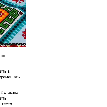
ошо
ить в
перемешать.
.
2 стакана
ить.
 тесто