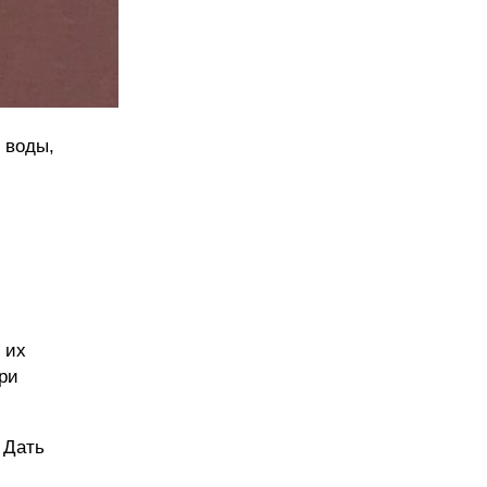
. воды,
 их
при
 Дать