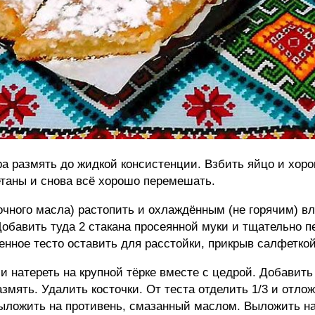
ара размять до жидкой консистенции. Взбить яйцо и хор
етаны и снова всё хорошо перемешать.
очного масла) растопить и охлаждённым (не горячим) вл
обавить туда 2 стакана просеянной муки и тщательно 
енное тесто оставить для расстойки, прикрыв салфеткой
 натереть на крупной тёрке вместе с цедрой. Добавить 
мять. Удалить косточки. От теста отделить 1/3 и отлож
выложить на противень, смазанный маслом. Выложить на