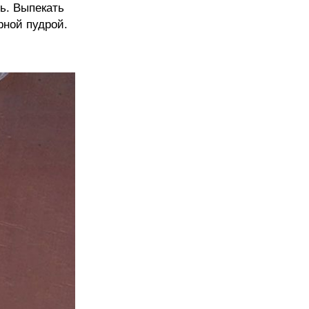
ть. Выпекать
рной пудрой.