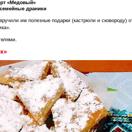
торт «Медовый»
 семейные драники
вручили им полезные подарки (кастрюли и сковороду) о
ка».
телями.
ик»