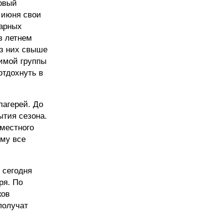
ервый
1 июня свои
нарных
в летнем
Из них свыше
вимой группы
отдохнуть в
лагерей. До
ытия сезона.
 местного
ому все
 сегодня
ря. По
ков
получат