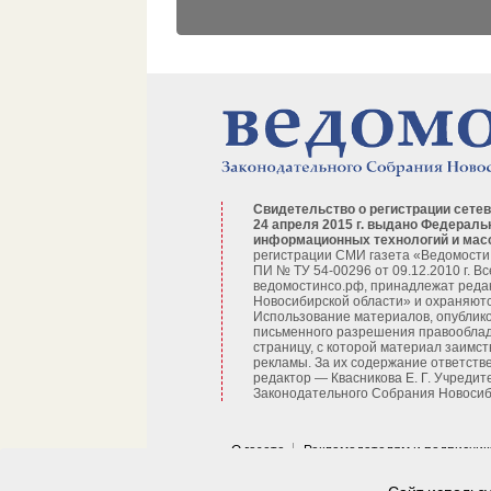
Свидетельство о регистрации сетев
24 апреля 2015 г. выдано Федераль
информационных технологий и мас
регистрации СМИ газета «Ведомости
ПИ № ТУ 54-00296 от 09.12.2010 г. В
ведомостинсо.рф, принадлежат реда
Новосибирской области» и охраняютс
Использование материалов, опублико
письменного разрешения правооблад
страницу, с которой материал заимст
рекламы. За их содержание ответств
редактор — Квасникова Е. Г.
Учредит
Законодательного Собрания Новосиби
О газете
Рекламодателям и подписчи