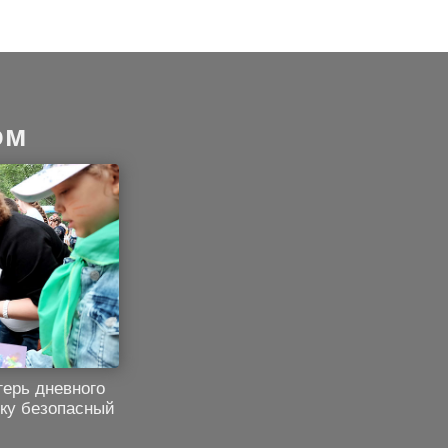
ом
герь дневного
нку безопасный