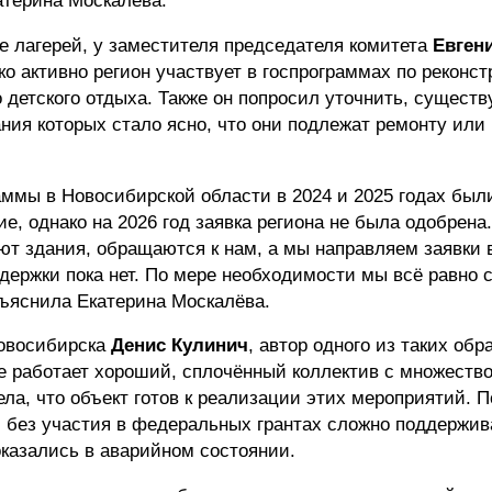
е лагерей, у заместителя председателя комитета
Евген
ко активно регион участвует в госпрограммах по реконст
 детского отдыха. Также он попросил уточнить, существ
ания которых стало ясно, что они подлежат ремонту или
ммы в Новосибирской области в 2024 и 2025 годах был
е, однако на 2026 год заявка региона не была одобрена
т здания, обращаются к нам, а мы направляем заявки 
держки пока нет. По мере необходимости мы всё равно 
ъяснила Екатерина Москалёва.
Новосибирска
Денис Кулинич
, автор одного из таких об
де работает хороший, сплочённый коллектив с множество
ла, что объект готов к реализации этих мероприятий. П
 без участия в федеральных грантах сложно поддержив
оказались в аварийном состоянии.