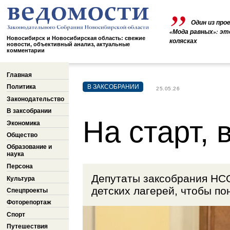
Один из про
«Мода равных»: эт
Новосибирск и Новосибирская область: свежие
колясках
новости, объективный анализ, актуальные
комментарии
Главная
Политика
В ЗАКСОБРАНИИ
25.05.26
Законодательство
В заксобрании
На старт, 
Экономика
Общество
Образование и
наука
Персона
Депутаты заксобрания НСО
Культура
детских лагерей, чтобы по
Спецпроекты
Фоторепортаж
Спорт
Путешествия