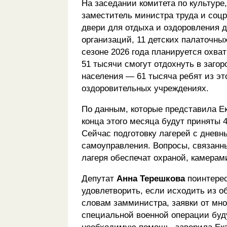
На заседании комитета по культуре
заместитель министра труда и соц
двери для отдыха и оздоровления д
организаций, 11 детских палаточны
сезоне 2026 года планируется охва
51 тысячи смогут отдохнуть в заго
населения — 61 тысяча ребят из это
оздоровительных учреждениях.
По данным, которые представила Ек
конца этого месяца будут приняты 4
Сейчас подготовку лагерей с днев
самоуправления. Вопросы, связанны
лагеря обеспечат охраной, камера
Депутат
Анна Терешкова
поинтерес
удовлетворить, если исходить из о
словам замминистра, заявки от мн
специальной военной операции буду
необходимую помощь, заверила Ека