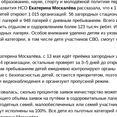
, образованию, науке, спорту и молодёжной политике п
развития НСО
Екатерина Москалёва
рассказала, что к 
етей откроют 1 015 организаций: 56 загородных стацио
х лагерей и 948 лагерей с дневным пребыванием. Всего 
тить отдыхом и оздоровлением более 123 тысяч ребят. 
родных лагерях. Особое внимание уделено детям из уяз
й категории, в том числе дети участников СВО, смогут 
атерина Москалёва, с 13 мая идёт приёмка загородных 
4 организации, остальные проверят за 3–5 дней до откр
ным пребыванием детей ежедневно контролируют органы
е с безопасностью детей, остаются приоритетом, поэт
ми видеонаблюдения и организуют пропускной режим.
овалась, сколько процентов заявок министерство может
бщего объёма заявок на путёвки в оздоровительные лаге
огодетных семей, малообеспеченных или семей участни
т исполнены на 100%. Все дети из льготных категорий 
терина Москалёва.