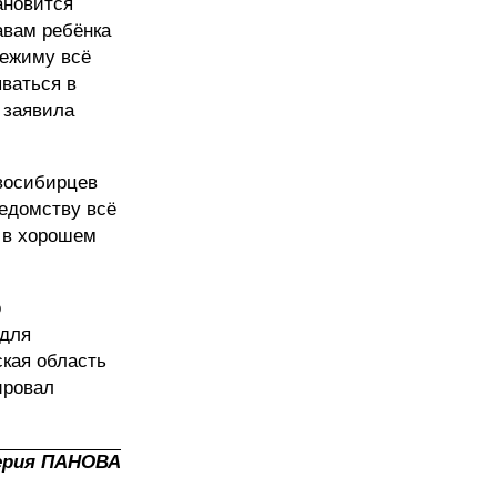
ановится
авам ребёнка
режиму всё
ываться в
— заявила
овосибирцев
ведомству всё
я в хорошем
о
 для
ская область
ировал
ерия ПАНОВА