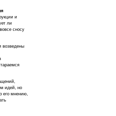
ия
рукции и
ует ли
 вовсе сносу
и возведены
.
в
стараемся
ращений,
м идей, но
о его мнению,
ать