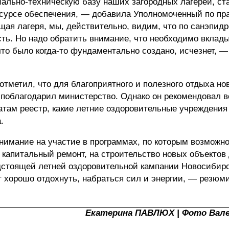
ально-техническую базу наших загородных лагерей, ст
ресурсе обеспечения, — добавила Уполномоченный по пр
щая лагеря, мы, действительно, видим, что по санэпид
ть. Но надо обратить внимание, что необходимо вклад
 что было когда-то фундаментально создано, исчезнет, 
отметил, что для благоприятного и полезного отдыха н
 поблагодарил министерство. Однако он рекомендовал 
атам реестр, какие летние оздоровительные учреждени
.
нимание на участие в программах, по которым возможн
капитальный ремонт, на строительство новых объектов
едстоящей летней оздоровительной кампании Новосибир
ут хорошо отдохнуть, набраться сил и энергии, — резюм
Екатерина ПАВЛЮХ | Фото Вал