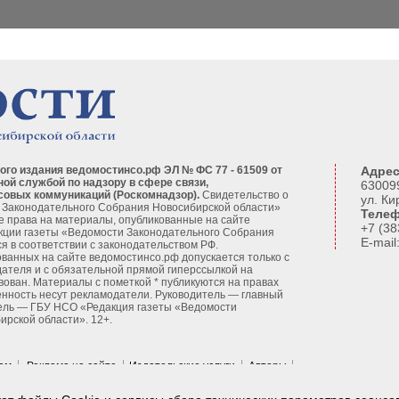
ого издания ведомостинсо.рф ЭЛ № ФС 77 - 61509 от
Адрес
ной службой по надзору в сфере связи,
630099
совых коммуникаций (Роскомнадзор).
Свидетельство о
ул. Ки
 Законодательного Собрания Новосибирской области»
Телеф
се права на материалы, опубликованные на сайте
+7 (38
кции газеты «Ведомости Законодательного Собрания
E-mai
я в соответствии с законодательством РФ.
ванных на сайте ведомостинсо.рф допускается только с
ателя и с обязательной прямой гиперссылкой на
вован. Материалы с пометкой * публикуются на правах
енность несут рекламодатели. Руководитель — главный
ель — ГБУ НСО «Редакция газеты «Ведомости
рской области». 12+.
кам
Реклама на сайте
Издательские услуги
Авторы