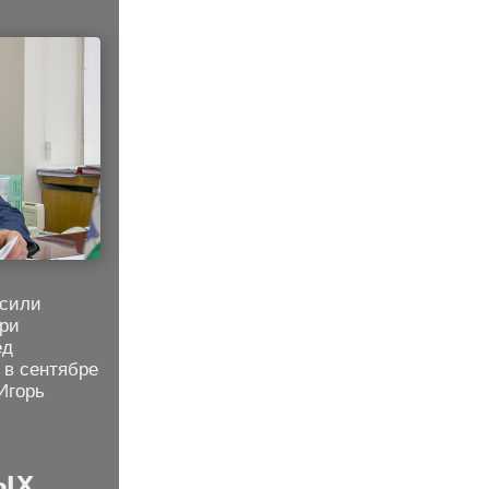
осили
три
ед
 в сентябре
Игорь
ых