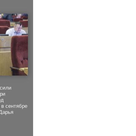
осили
три
ед
 в сентябре
 Дарья