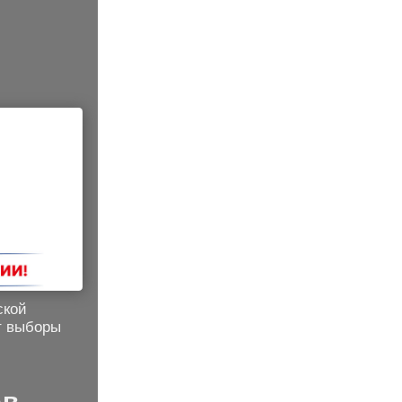
ской
т выборы