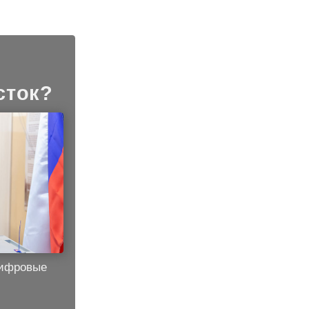
сток?
цифровые