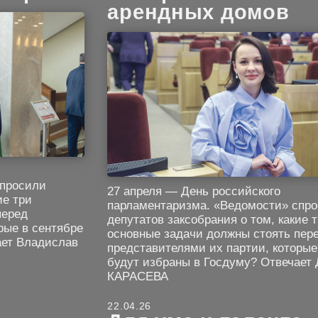
арендных домов
спросили
27 апреля — День российского
ие три
парламентаризма. «Ведомости» спр
перед
депутатов заксобрания о том, какие 
рые в сентябре
основные задачи должны стоять пер
ает Владислав
представителями их партии, которые
будут избраны в Госдуму? Отвечает
КАРАСЕВА
22.04.26