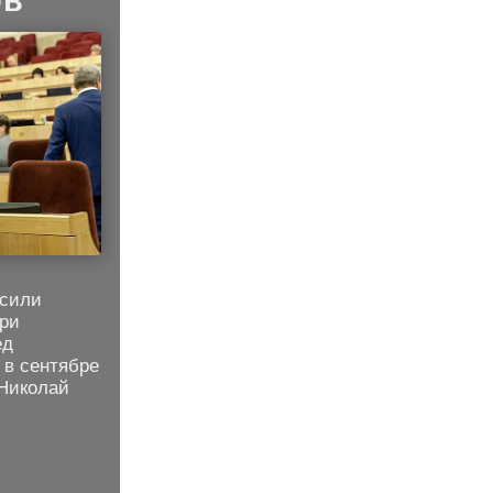
ов
осили
три
ед
 в сентябре
 Николай