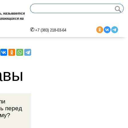
ь, называется
вигающихся на
+7 (383) 218-03-64
авы
ли
ть перед
уму?