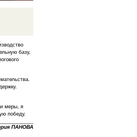
изводство
ельную базу,
огового
имательства.
держку.
ти меры, я
ую победу.
ерия ПАНОВА