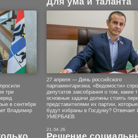
Для ума и таланта
27 апреля — День российского
спросили
парламентаризма. «Ведомости» спр
ие три
депутатов заксобрания о том, какие 
перед
основные задачи должны стоять пер
рые в сентябре
представителями их партии, которые
ает Владимир
будут избраны в Госдуму? Отвечает 
УМЕРБАЕВ
21.04.26
только
Решение социальн