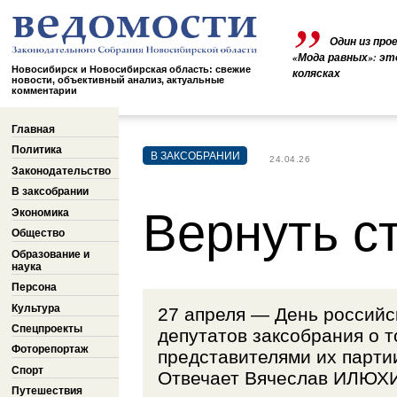
Один из про
«Мода равных»: эт
Новосибирск и Новосибирская область: свежие
колясках
новости, объективный анализ, актуальные
комментарии
Главная
Политика
В ЗАКСОБРАНИИ
24.04.26
Законодательство
В заксобрании
Вернуть с
Экономика
Общество
Образование и
наука
Персона
Культура
27 апреля — День российс
Спецпроекты
депутатов заксобрания о т
Фоторепортаж
представителями их партии
Спорт
Отвечает Вячеслав ИЛЮХ
Путешествия