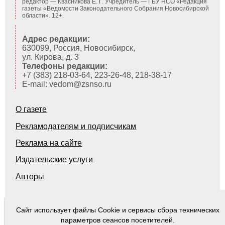
редактор — Квасникова Е. Г.
Учредитель — ГБУ НСО «Редакция
газеты «Ведомости Законодательного Собрания Новосибирской
области». 12+.
Адрес редакции:
630099, Россия, Новосибирск,
ул. Кирова, д. 3
Телефоны редакции:
+7 (383) 218-03-64, 223-26-48, 218-38-17
E-mail: vedom@zsnso.ru
О газете
Рекламодателям и подписчикам
Реклама на сайте
Издательские услуги
Авторы
Сайт использует файлы Cookie и сервисы сбора технических
© 2000-2026
Ведомости Законодательного Собрания Новосибирской области
параметров сеансов посетителей.