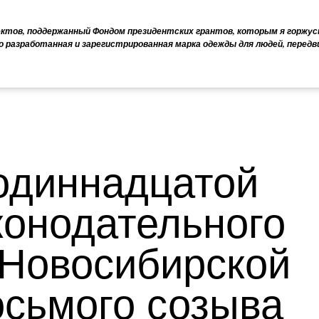
ектов, поддержанный Фондом президентских грантов, которым я горжус
о разработанная и зарегистрированная марка одежды для людей, перед
одиннадцатой
конодательного
Новосибирской
осьмого созыва