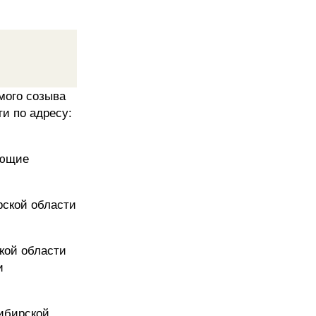
мого созыва
и по адресу:
ующие
рской области
кой области
и
сибирской