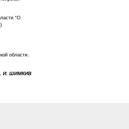
бласти “О
)
кой области.
. И. ШИМКИВ