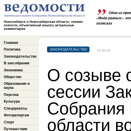
Один из про
«Мода равных»: эт
Новосибирск и Новосибирская область: свежие
колясках
новости, объективный анализ, актуальные
комментарии
Главная
Политика
ЗАКОНОДАТЕЛЬСТВО
20.05.26
Законодательство
В заксобрании
О созыве 
Экономика
Общество
Образование и
сессии За
наука
Персона
Собрания 
Культура
Спецпроекты
Фоторепортаж
области в
Спорт
Путешествия