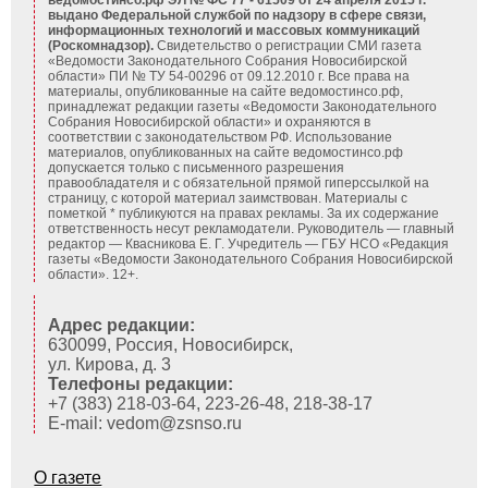
ведомостинсо.рф ЭЛ № ФС 77 - 61509 от 24 апреля 2015 г.
выдано Федеральной службой по надзору в сфере связи,
информационных технологий и массовых коммуникаций
(Роскомнадзор).
Свидетельство о регистрации СМИ газета
«Ведомости Законодательного Собрания Новосибирской
области» ПИ № ТУ 54-00296 от 09.12.2010 г. Все права на
материалы, опубликованные на сайте ведомостинсо.рф,
принадлежат редакции газеты «Ведомости Законодательного
Собрания Новосибирской области» и охраняются в
соответствии с законодательством РФ. Использование
материалов, опубликованных на сайте ведомостинсо.рф
допускается только с письменного разрешения
правообладателя и с обязательной прямой гиперссылкой на
страницу, с которой материал заимствован. Материалы с
пометкой * публикуются на правах рекламы. За их содержание
ответственность несут рекламодатели. Руководитель — главный
редактор — Квасникова Е. Г.
Учредитель — ГБУ НСО «Редакция
газеты «Ведомости Законодательного Собрания Новосибирской
области». 12+.
Адрес редакции:
630099, Россия, Новосибирск,
ул. Кирова, д. 3
Телефоны редакции:
+7 (383) 218-03-64, 223-26-48, 218-38-17
E-mail: vedom@zsnso.ru
О газете