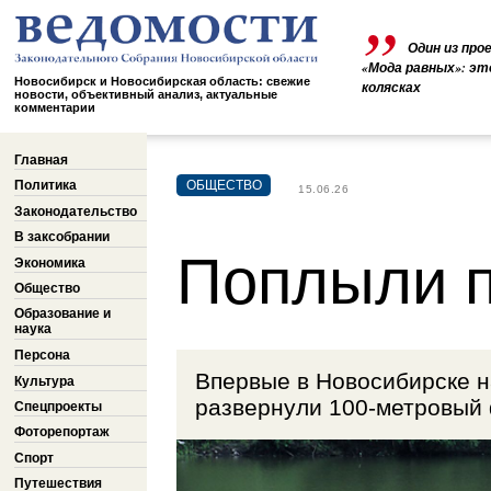
Один из про
«Мода равных»: эт
Новосибирск и Новосибирская область: свежие
колясках
новости, объективный анализ, актуальные
комментарии
Главная
Политика
ОБЩЕСТВО
15.06.26
Законодательство
В заксобрании
Поплыли п
Экономика
Общество
Образование и
наука
Персона
Впервые в Новосибирске н
Культура
развернули 100-метровый
Спецпроекты
Фоторепортаж
Спорт
Путешествия