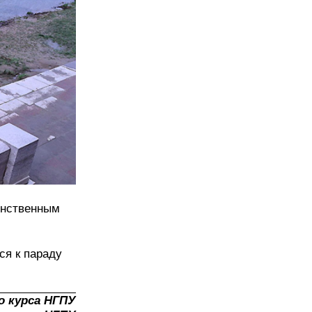
инственным
ся к параду
о курса НГПУ