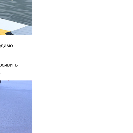
одимо
проявить
.