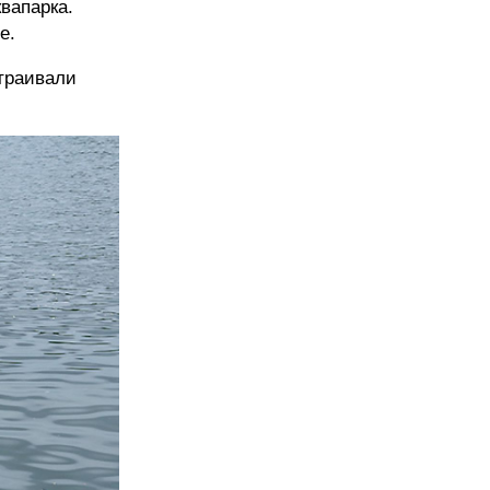
вапарка.
е.
страивали