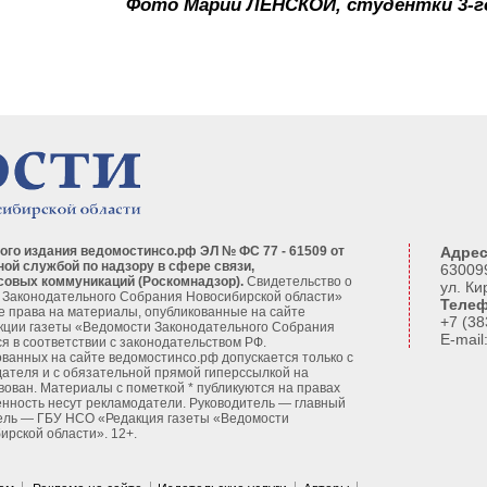
Фото Марии ЛЕНСКОЙ, студентки 3-г
ого издания ведомостинсо.рф ЭЛ № ФС 77 - 61509 от
Адрес
ной службой по надзору в сфере связи,
630099
совых коммуникаций (Роскомнадзор).
Свидетельство о
ул. Ки
 Законодательного Собрания Новосибирской области»
Телеф
се права на материалы, опубликованные на сайте
+7 (38
кции газеты «Ведомости Законодательного Собрания
E-mai
я в соответствии с законодательством РФ.
ванных на сайте ведомостинсо.рф допускается только с
ателя и с обязательной прямой гиперссылкой на
вован. Материалы с пометкой * публикуются на правах
енность несут рекламодатели. Руководитель — главный
ель — ГБУ НСО «Редакция газеты «Ведомости
рской области». 12+.