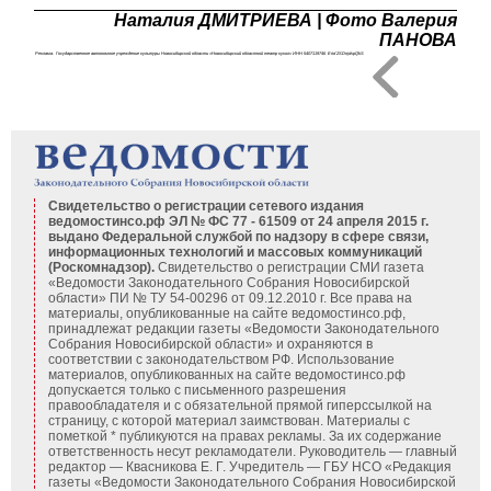
Наталия ДМИТРИЕВА | Фото Валерия
ПАНОВА
Реклама. Государственное автономное учреждение культуры Новосибирской области «Новосибирский областной театр кукол» ИНН 5407119746 Erid 2SDnjdspQkS
Свидетельство о регистрации сетевого издания
ведомостинсо.рф ЭЛ № ФС 77 - 61509 от 24 апреля 2015 г.
выдано Федеральной службой по надзору в сфере связи,
информационных технологий и массовых коммуникаций
(Роскомнадзор).
Свидетельство о регистрации СМИ газета
«Ведомости Законодательного Собрания Новосибирской
области» ПИ № ТУ 54-00296 от 09.12.2010 г. Все права на
материалы, опубликованные на сайте ведомостинсо.рф,
принадлежат редакции газеты «Ведомости Законодательного
Собрания Новосибирской области» и охраняются в
соответствии с законодательством РФ. Использование
материалов, опубликованных на сайте ведомостинсо.рф
допускается только с письменного разрешения
правообладателя и с обязательной прямой гиперссылкой на
страницу, с которой материал заимствован. Материалы с
пометкой * публикуются на правах рекламы. За их содержание
ответственность несут рекламодатели. Руководитель — главный
редактор — Квасникова Е. Г.
Учредитель — ГБУ НСО «Редакция
газеты «Ведомости Законодательного Собрания Новосибирской