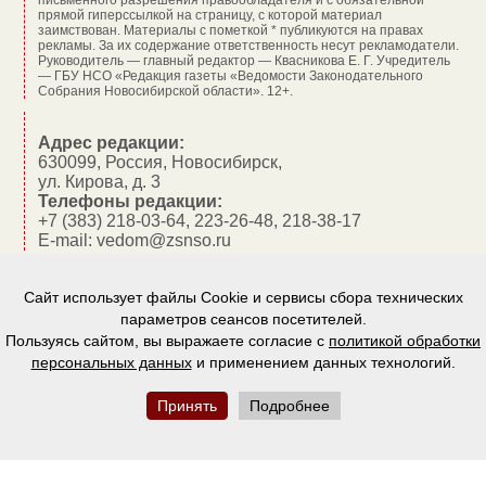
прямой гиперссылкой на страницу, с которой материал
заимствован. Материалы с пометкой * публикуются на правах
рекламы. За их содержание ответственность несут рекламодатели.
Руководитель — главный редактор — Квасникова Е. Г.
Учредитель
— ГБУ НСО «Редакция газеты «Ведомости Законодательного
Собрания Новосибирской области». 12+.
Адрес редакции:
630099, Россия, Новосибирск,
ул. Кирова, д. 3
Телефоны редакции:
+7 (383) 218-03-64, 223-26-48, 218-38-17
E-mail: vedom@zsnso.ru
О газете
Сайт использует файлы Cookie и сервисы сбора технических
параметров сеансов посетителей.
Рекламодателям и подписчикам
Пользуясь сайтом, вы выражаете согласие с
политикой обработки
персональных данных
и применением данных технологий.
Реклама на сайте
Принять
Подробнее
Издательские услуги
Авторы