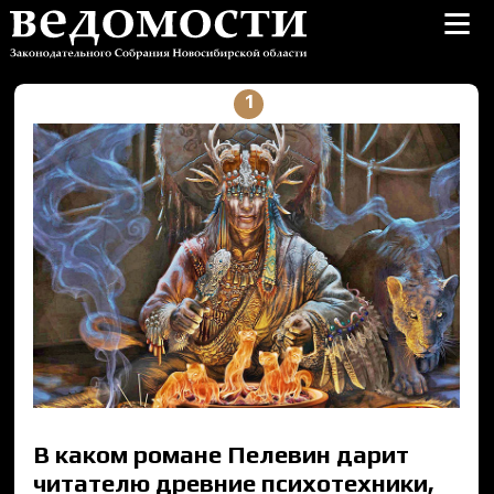
≡
1
В каком романе Пелевин дарит
читателю древние психотехники,