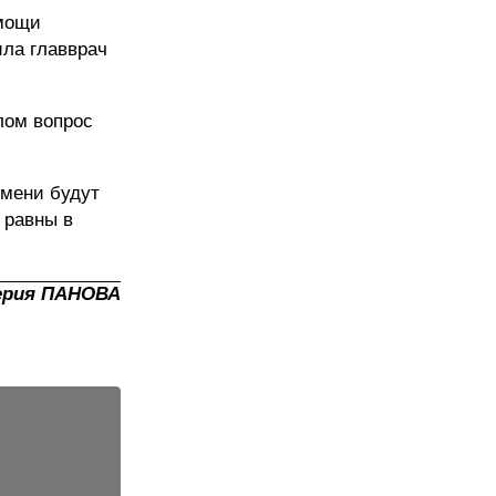
омощи
ла главврач
лом вопрос
емени будут
 равны в
ерия ПАНОВА