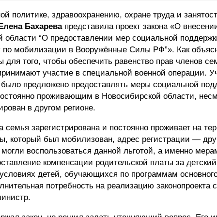
ой политике, здравоохранению, охране труда и занятос
Елена Бахарева
представила проект закона «О внесени
ой области “О предоставлении мер социальной поддерж
 по мобилизации в Вооружённые Силы РФ”». Как объяс
ы для того, чтобы обеспечить равенство прав членов се
принимают участие в специальной военной операции. У
 было предложено предоставлять меры социальной под
остоянно проживающим в Новосибирской области, несм
рован в другом регионе.
 семья зарегистрирована и постоянно проживает на те
вы, который был мобилизован, адрес регистрации — дру
е могли воспользоваться данной льготой, а именно мера
тавление компенсации родительской платы за детский 
 условиях детей, обучающихся по программам основног
лнительная потребность на реализацию законопроекта 
министр.