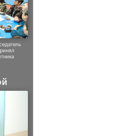
седатель
ринял
итника
ой