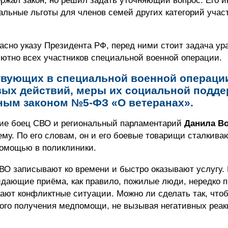
ржал закон, но решил задать уточняющий вопрос. Его и
льные льготы для членов семей других категорий учас
ласно указу Президента РФ, перед ними стоит задача ур
ютно всех участников специальной военной операции.
ствующих в специальной военной операци
вых действий, меры их социальной подд
ым законом №5-ФЗ «О ветеранах».
тие боец СВО и региональный парламентарий
Данила В
му. По его словам, он и его боевые товарищи сталкива
помощью в поликлиники.
О записывают ко времени и быстро оказывают услугу. 
жидающие приёма, как правило, пожилые люди, нередко 
ают конфликтные ситуации. Можно ли сделать так, что
ого получения медпомощи, не вызывая негативных реа
.