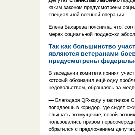
Депутат
Станислав Лысенко
подде
каким законом предусмотрены социа
специальной военной операции.
Елена Бахарева пояснила, что, сог
мерах социальной поддержки абсол
Так как большинство уча
являются ветеранами бое
предусмотрены федеральн
В заседании комитета принял учас
который обозначил ещё одну пробле
недовольством, обращаясь за мед
— Благодаря QR-коду участников СВ
попадаешь в коридор, где сидят о
слышать возмущение, порой возник
пользовались правом первоочередн
обратился с предложением депутат