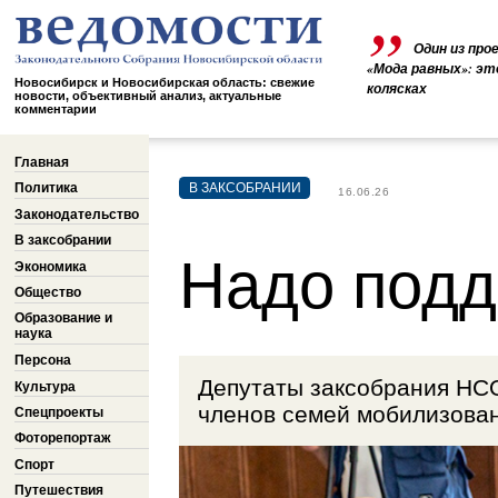
Один из про
«Мода равных»: эт
Новосибирск и Новосибирская область: свежие
колясках
новости, объективный анализ, актуальные
комментарии
Главная
Политика
В ЗАКСОБРАНИИ
16.06.26
Законодательство
В заксобрании
Надо подд
Экономика
Общество
Образование и
наука
Персона
Депутаты заксобрания НСО
Культура
членов семей мобилизова
Спецпроекты
Фоторепортаж
Спорт
Путешествия