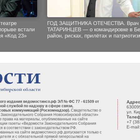
театре
ГОД ЗАЩИТНИКА ОТЕЧЕСТВА. Врач 
порыве встали
ТАТАРИНЦЕВ — о командировке в Бе
ля «Код 23»
район, рисках, прилётах и патриотиз
ого издания ведомостинсо.рф ЭЛ № ФС 77 - 61509 от
Адрес
ной службой по надзору в сфере связи,
630099
совых коммуникаций (Роскомнадзор).
Свидетельство о
ул. Ки
 Законодательного Собрания Новосибирской области»
Телеф
се права на материалы, опубликованные на сайте
+7 (38
кции газеты «Ведомости Законодательного Собрания
E-mai
я в соответствии с законодательством РФ.
ванных на сайте ведомостинсо.рф допускается только с
ателя и с обязательной прямой гиперссылкой на