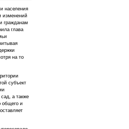
ти населения
и изменений
ки гражданам
нила глава
мьи
читывая
держки
отря на то
рритории
гой субъект
ми
сад, а также
о общего и
составляет