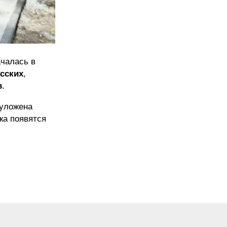
ачалась в
сских
,
в
.
 уложена
ка появятся