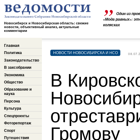
Один из про
«Мода равных»: эт
Новосибирск и Новосибирская область: свежие
колясках
новости, объективный анализ, актуальные
комментарии
Главная
Политика
НОВОСТИ НОВОСИБИРСКА И НСО
08.07.
Законодательство
В заксобрании
В Кировск
Экономика
Общество
Образование и
Новосибир
наука
Персона
отреставр
Культура
Спецпроекты
Фоторепортаж
Громову
Спорт
Путешествия